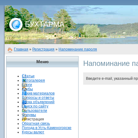
БУХТАРМА
Главная
»
Регистрация
»
Напоминание пароля
Меню
Напоминание п
Статьи
Введите e-mail, указанный п
Фотогалерея
Блоги
Клубы
Архив материалов
Вопросы и ответы
Доска объявлений
Поиск по сайту
Пользователи
Форумы
Регистрация
Обратная связь
Погода в Усть-Каменогорске
Курсы валют