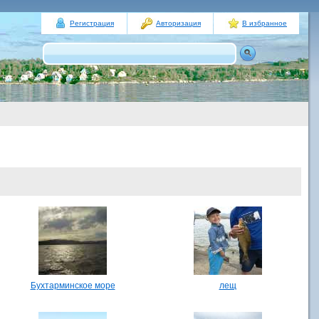
Регистрация
Авторизация
В избранное
Бухтарминское море
лещ