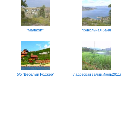
"Малахит"
прикольная баня
б/о "Веселый Роджер"
Гладовский залив.Июль2011г