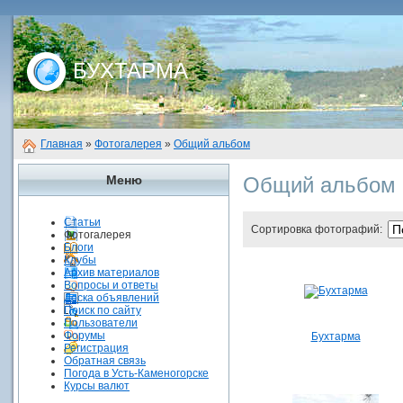
БУХТАРМА
Главная
»
Фотогалерея
»
Общий альбом
Меню
Общий альбом
Статьи
Сортировка фотографий:
Фотогалерея
Блоги
Клубы
Архив материалов
Вопросы и ответы
Доска объявлений
Поиск по сайту
Пользователи
Форумы
Бухтарма
Регистрация
Обратная связь
Погода в Усть-Каменогорске
Курсы валют