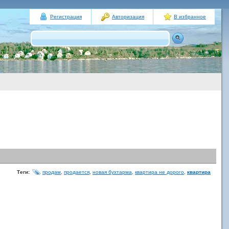
Регистрация
Авторизация
В избранное
Теги:
продам
,
продается
,
новая бухтарма
,
квартира не дорого
,
квартира