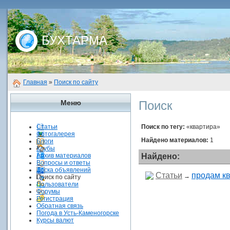
БУХТАРМА
Главная
»
Поиск по сайту
Меню
Поиск
Статьи
Поиск по тегу:
«квартира»
Фотогалерея
Найдено материалов:
1
Блоги
Клубы
Архив материалов
Найдено:
Вопросы и ответы
Доска объявлений
Статьи
продам кв
→
Поиск по сайту
Пользователи
Форумы
Регистрация
Обратная связь
Погода в Усть-Каменогорске
Курсы валют