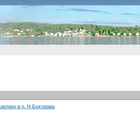
артиру в п. Н-Бухтарма