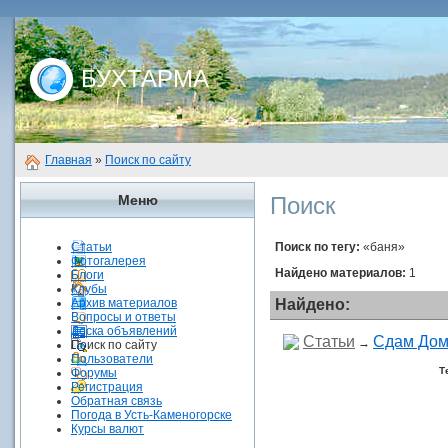
БУХТАРМА
Главная
»
Поиск по сайту
Меню
Поиск
Статьи
Поиск по тегу:
«баня»
Фотогалерея
Найдено материалов:
1
Блоги
Клубы
Архив материалов
Найдено:
Вопросы и ответы
Доска объявлений
Статьи
Сдам Дом
→
Поиск по сайту
Пользователи
Т
Форумы
Регистрация
Обратная связь
Погода в Усть-Каменогорске
Курсы валют