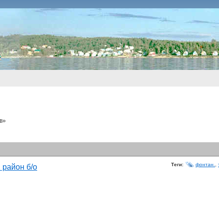
в»
Теги:
фонтан.
,
 район б/о