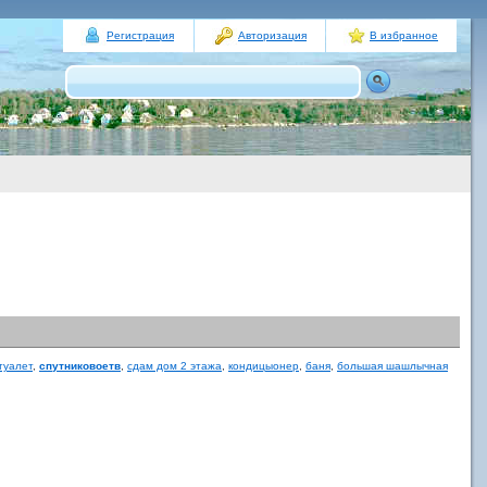
Регистрация
Авторизация
В избранное
туалет
,
спутниковоетв
,
сдам дом 2 этажа
,
кондицыонер
,
баня
,
большая шашлычная