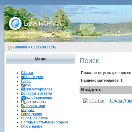
БУХТАРМА
Главная
»
Поиск по сайту
Меню
Поиск
Статьи
Поиск по тегу:
«спутниковоет
Фотогалерея
Найдено материалов:
1
Блоги
Клубы
Архив материалов
Найдено:
Вопросы и ответы
Доска объявлений
Статьи
Сдам Дом
→
Поиск по сайту
Пользователи
Форумы
Регистрация
Обратная связь
Погода в Усть-Каменогорске
Курсы валют