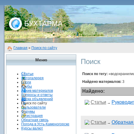
БУХТАРМА
Главная
»
Поиск по сайту
Меню
Поиск
Статьи
Поиск по тегу:
«водохранили
Фотогалерея
Найдено материалов:
3
Блоги
Клубы
Архив материалов
Найдено:
Вопросы и ответы
Доска объявлений
Статьи
Руководит
→
Поиск по сайту
Пользователи
Форумы
Регистрация
Обратная связь
Статьи
Обратная
→
Погода в Усть-Каменогорске
Курсы валют