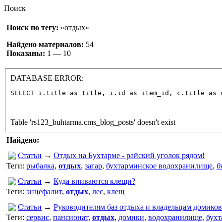
Поиск
Поиск по тегу:
«отдых»
Найдено материалов:
54
Показаны:
1 — 10
DATABASE ERROR:
SELECT i.title as title, i.id as item_id, c.title as 
								FROM cms_blog_posts i, cms_
Table 'rs123_buhtarma.cms_blog_posts' doesn't exist
Найдено:
Статьи
→
Отдых на Бухтарме - райский уголок рядом!
Теги:
рыбалка
,
отдых
,
загар
,
бухтарминское водохранилище
,
б
Статьи
→
Куда впиваются клещи?
Теги:
энцефалит
,
отдых
,
лес
,
клещ
Статьи
→
Руководителям баз отдыха и владельцам домиков
Теги:
сервис
,
пансионат
,
отдых
,
домики
,
водохранилище
,
бухт