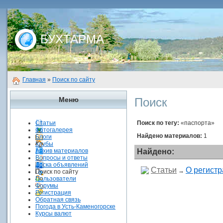
БУХТАРМА
Главная
»
Поиск по сайту
Меню
Поиск
Статьи
Поиск по тегу:
«паспорта»
Фотогалерея
Найдено материалов:
1
Блоги
Клубы
Архив материалов
Найдено:
Вопросы и ответы
Доска объявлений
Статьи
О регистр
→
Поиск по сайту
Пользователи
Форумы
Регистрация
Обратная связь
Погода в Усть-Каменогорске
Курсы валют