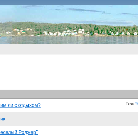
Теги:
им ли с отдыхом?
ик
Веселый Роджер"