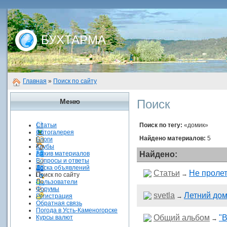
БУХТАРМА
Главная
»
Поиск по сайту
Меню
Поиск
Статьи
Поиск по тегу:
«домик»
Фотогалерея
Найдено материалов:
5
Блоги
Клубы
Архив материалов
Найдено:
Вопросы и ответы
Доска объявлений
Статьи
Не пролет
→
Поиск по сайту
Пользователи
Форумы
svetla
Летний дом
Регистрация
→
Обратная связь
Погода в Усть-Каменогорске
Общий альбом
"
Курсы валют
→