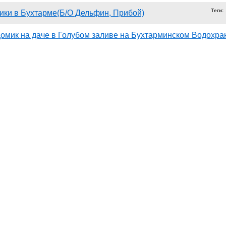
Теги:
ики в Бухтарме(Б/О Дельфин, Прибой)
домик на даче в Голубом заливе на Бухтарминском Водохр