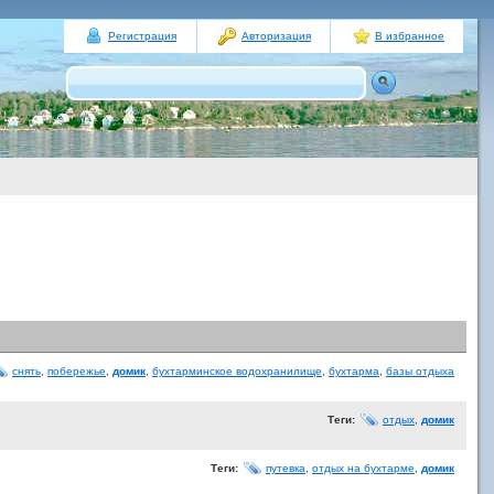
Регистрация
Авторизация
В избранное
снять
,
побережье
,
домик
,
бухтарминское водохранилище
,
бухтарма
,
базы отдыха
Теги:
отдых
,
домик
Теги:
путевка
,
отдых на бухтарме
,
домик