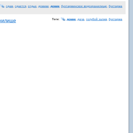
сдам
,
сдается
,
отдых
,
домики
,
домик
,
бухтарминское водохранилище
,
бухтарма
Теги:
домик
,
дача
,
голубой залив
,
бухтарма
анилище